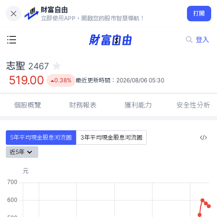
財富自由
志聖 2467
打開
519.00
0.38%
立即使用APP，開啟您的股市智慧導航！
登入
志聖
2467
519.00
0.38%
最近更新時間：
2026/08/06 05:30
個股概覽
財務報表
獲利能力
安全性分析
5年平均現金股息河流圖
3年平均現金股息河流圖
近5年