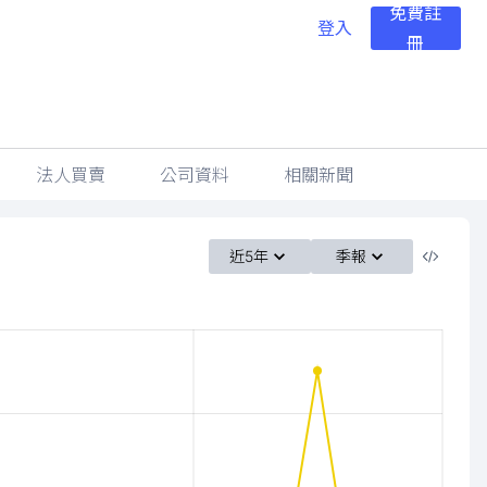
免費註
登入
冊
法人買賣
公司資料
相關新聞
近5年
季報