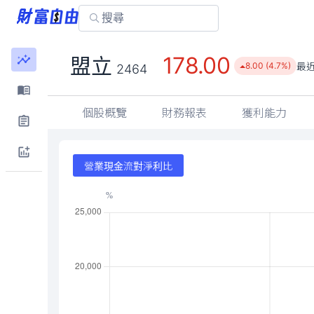
178.00
盟立
最
8.00 (4.7%)
2464
個股概覽
財務報表
獲利能力
營業現金流對淨利比