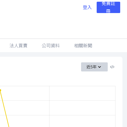
免費註
登入
冊
法人買賣
公司資料
相關新聞
近5年