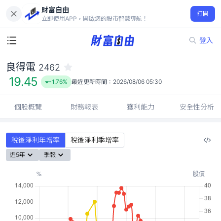
財富自由
良得電 2462
打開
19.45
-1.76%
立即使用APP，開啟您的股市智慧導航！
登入
良得電
2462
19.45
-1.76%
最近更新時間：
2026/08/06 05:30
個股概覽
財務報表
獲利能力
安全性分析
稅後淨利年增率
稅後淨利季增率
近5年
季報