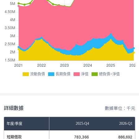
流動負債
長期負債
淨值
總負債+淨值
詳細數據
數據單位：千元
Q2
2025-Q3
2025-Q4
2026-Q1
年度/季度
0
短期借款
802,919
783,366
886,692