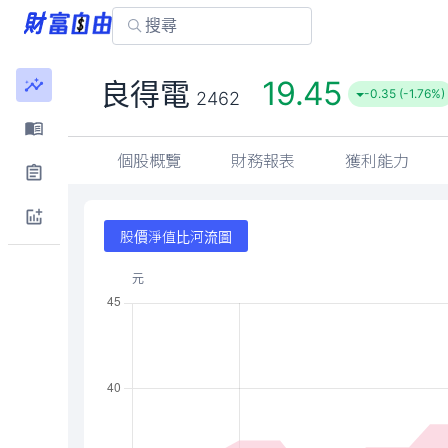
19.45
良得電
-0.35 (-1.76%)
2462
個股概覽
財務報表
獲利能力
股價淨值比河流圖