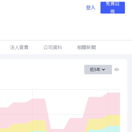
免費註
登入
冊
法人買賣
公司資料
相關新聞
近5年