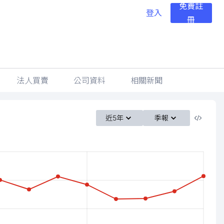
免費註
登入
冊
法人買賣
公司資料
相關新聞
近5年
季報