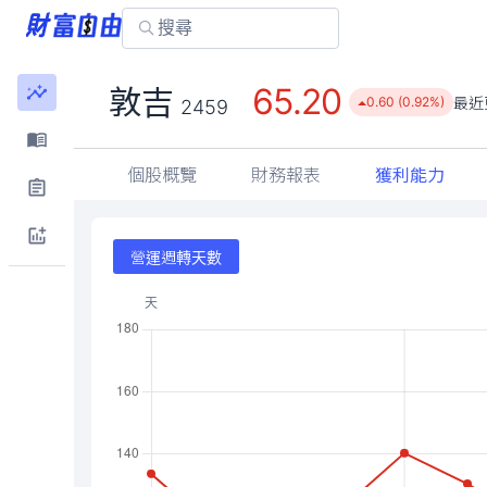
65.20
敦吉
最近
0.60 (0.92%)
2459
個股概覽
財務報表
獲利能力
營運週轉天數