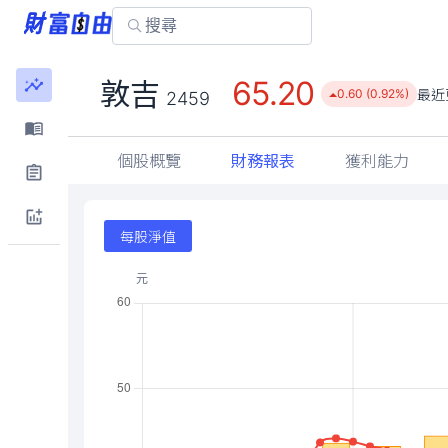
65.20
敦吉
最近
0.60 (0.92%)
2459
個股概覽
財務報表
獲利能力
每股淨值