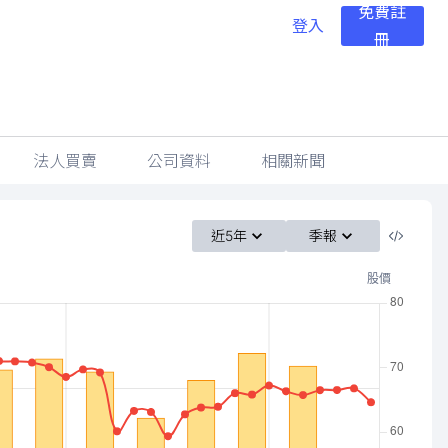
免費註
登入
冊
法人買賣
公司資料
相關新聞
近5年
季報