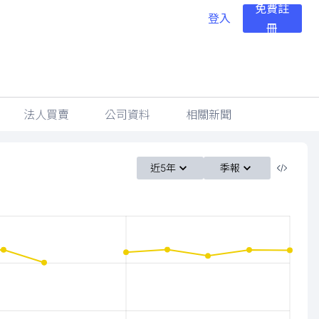
免費註
登入
冊
法人買賣
公司資料
相關新聞
近5年
季報