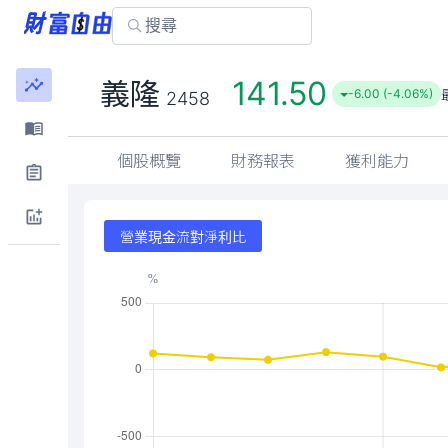
141.50
義隆
-6.00 (-4.06%)
2458
個股概覽
財務報表
獲利能力
營業現金流對淨利比