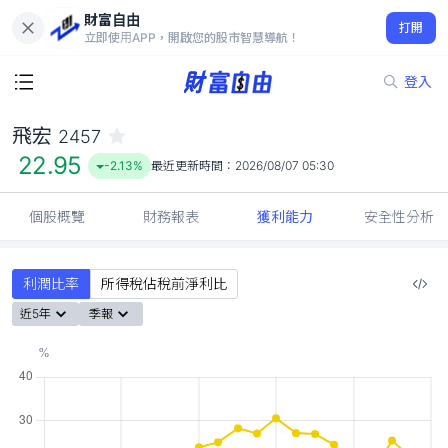
財富自由
飛宏 2457
打開
22.95
-2.13%
立即使用APP，開啟您的股市智慧導航！
登入
飛宏
2457
22.95
-2.13%
最近更新時間：
2026/08/07 05:30
個股概覽
財務報表
獲利能力
安全性分析
利潤比率
所得稅佔稅前淨利比
近5年
季報