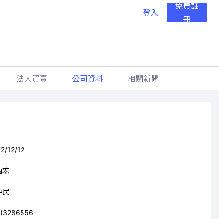
免費註
登入
冊
法人買賣
公司資料
相關新聞
2/12/12
冠宏
中民
3)3286556