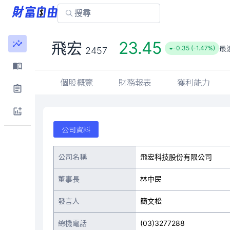
23.45
飛宏
最
-0.35 (-1.47%)
2457
個股概覽
財務報表
獲利能力
公司資料
公司名稱
飛宏科技股份有限公司
董事長
林中民
發言人
簡文松
總機電話
(03)3277288