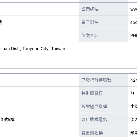
公司網站
ww
號
電子郵件
sp
英文全名
PH
shan Dist., Taoyuan City, Taiwan
已發行普通股數
42
特別股發行
無
股票過戶機構
中
3號5樓
過戶機構電話
(0
變更前名稱
飛