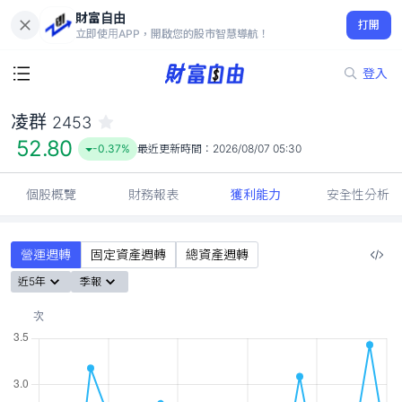
財富自由
凌群 2453
打開
52.80
-0.37%
立即使用APP，開啟您的股市智慧導航！
登入
凌群
2453
52.80
-0.37%
最近更新時間：
2026/08/07 05:30
個股概覽
財務報表
獲利能力
安全性分析
營運週轉
固定資產週轉
總資產週轉
近5年
季報