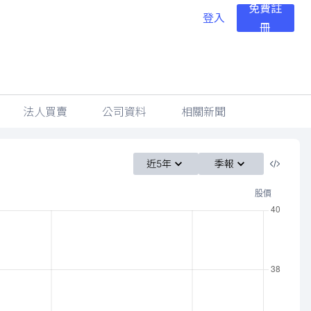
免費註
登入
冊
法人買賣
公司資料
相關新聞
近5年
季報