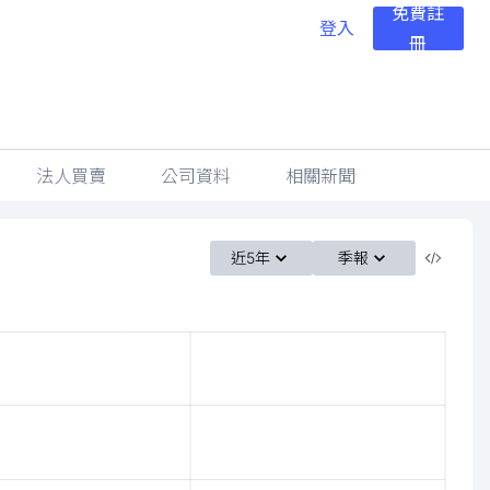
免費註
登入
冊
法人買賣
公司資料
相關新聞
近5年
季報