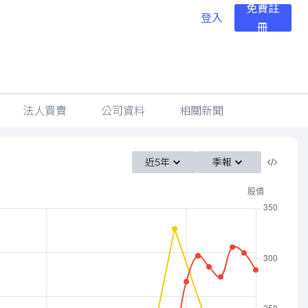
免費註
登入
冊
法人買賣
公司資料
相關新聞
近5年
季報