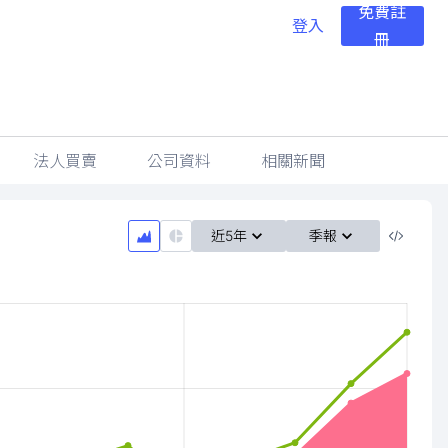
免費註
登入
冊
法人買賣
公司資料
相關新聞
近5年
季報