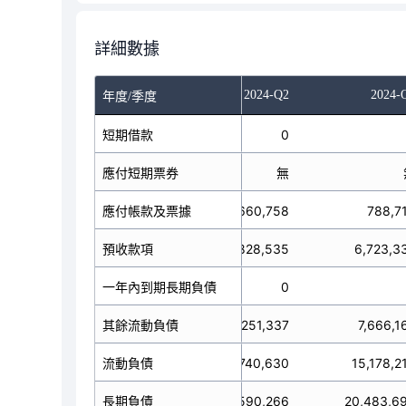
詳細數據
023-Q4
2024-Q1
2024-Q2
2024-
年度/季度
短期借款
196,851
0
應付短期票券
無
無
應付帳款及票據
928,005
660,758
788,7
預收款項
無
6,828,535
6,723,3
一年內到期長期負債
604,500
0
6,572,061
其餘流動負債
11,251,337
7,666,1
流動負債
8,301,417
18,740,630
15,178,2
23,249,562
長期負債
16,590,266
20,483,6