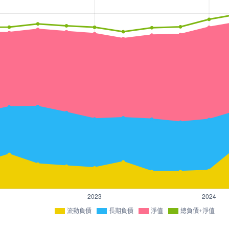
流動負債
長期負債
淨值
總負債+淨值