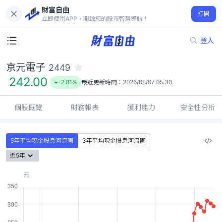
財富自由
京元電子 2449
打開
242.00
-2.81%
立即使用APP，開啟您的股市智慧導航！
登入
京元電子
2449
242.00
-2.81%
最近更新時間：
2026/08/07 05:30
個股概覽
財務報表
獲利能力
安全性分析
5年平均現金股息河流圖
3年平均現金股息河流圖
近5年