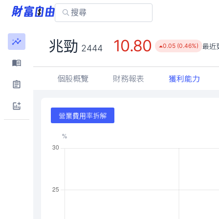
10.80
兆勁
最近
0.05 (0.46%)
2444
個股概覽
財務報表
獲利能力
營業費用率拆解