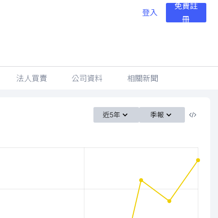
免費註
登入
冊
法人買賣
公司資料
相關新聞
近5年
季報