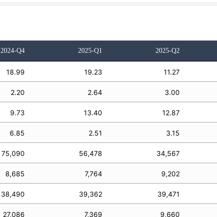
2024-Q4
2025-Q1
2025-Q2
18.99
19.23
11.27
2.20
2.64
3.00
9.73
13.40
12.87
6.85
2.51
3.15
75,090
56,478
34,567
8,685
7,764
9,202
38,490
39,362
39,471
27,086
7,369
9,660