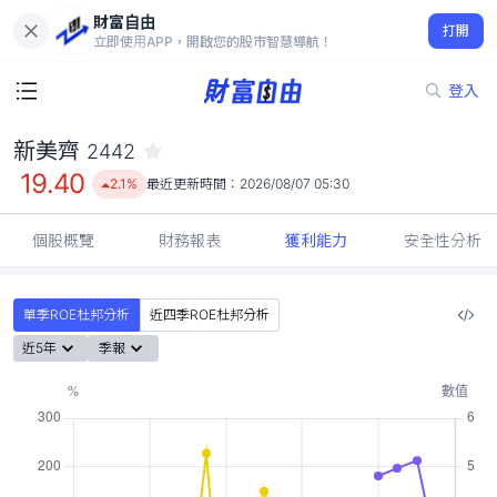
財富自由
新美齊 2442
打開
19.40
2.1%
立即使用APP，開啟您的股市智慧導航！
登入
新美齊
2442
19.40
2.1%
最近更新時間：
2026/08/07 05:30
個股概覽
財務報表
獲利能力
安全性分析
單季ROE杜邦分析
近四季ROE杜邦分析
近5年
季報