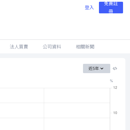
免費註
登入
冊
法人買賣
公司資料
相關新聞
近5年