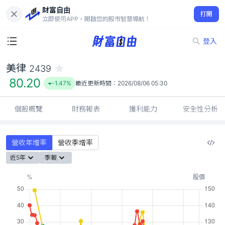
財富自由
美律 2439
打開
80.20
-1.47%
立即使用APP，開啟您的股市智慧導航！
登入
美律
2439
80.20
-1.47%
最近更新時間：
2026/08/06 05:30
個股概覽
財務報表
獲利能力
安全性分析
營收年增率
營收季增率
近5年
季報