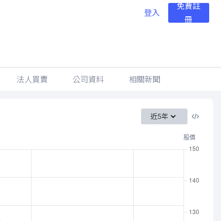
免費註
登入
冊
法人買賣
公司資料
相關新聞
近5年