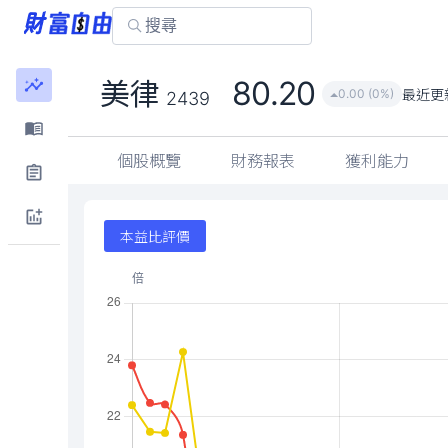
80.20
美律
最近更
0.00 (0%)
2439
個股概覽
財務報表
獲利能力
本益比評價