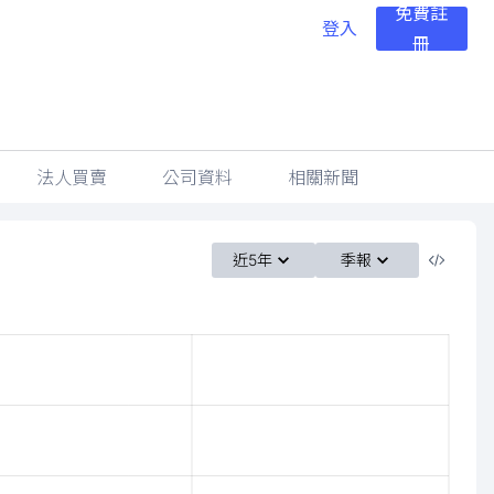
免費註
登入
冊
法人買賣
公司資料
相關新聞
近5年
季報