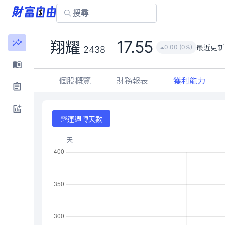
17.55
翔耀
最近更新
0.00 (0%)
2438
個股概覽
財務報表
獲利能力
營運週轉天數