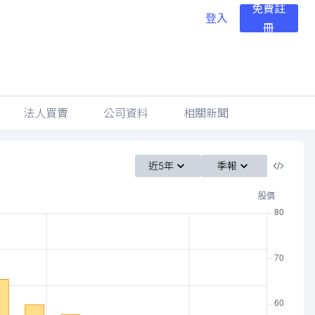
免費註
登入
冊
法人買賣
公司資料
相關新聞
近5年
季報