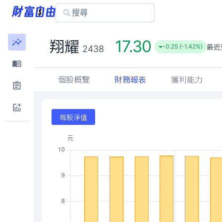
17.30
翔耀
最近
-0.25 (-1.42%)
2438
個股概覽
財務報表
獲利能力
每股淨值