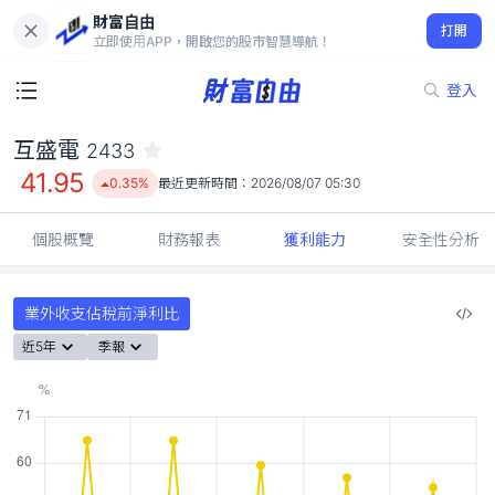
財富自由
互盛電 2433
打開
41.95
0.35%
立即使用APP，開啟您的股市智慧導航！
登入
互盛電
2433
41.95
0.35%
最近更新時間：
2026/08/07 05:30
個股概覽
財務報表
獲利能力
安全性分析
業外收支佔稅前淨利比
近5年
季報