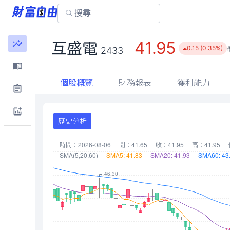
41.95
互盛電
0.15 (0.35%)
2433
個股概覽
財務報表
獲利能力
歷史分析