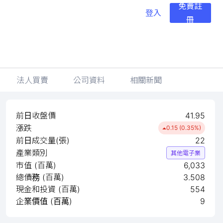
免費註
登入
冊
法人買賣
公司資料
相關新聞
前日收盤價
41.95
漲跌
0.15 (0.35%)
前日成交量(張)
22
產業類別
其他電子業
市值 (百萬)
6,033
總債務 (百萬)
3.508
現金和投資 (百萬)
554
企業價值 (百萬)
9