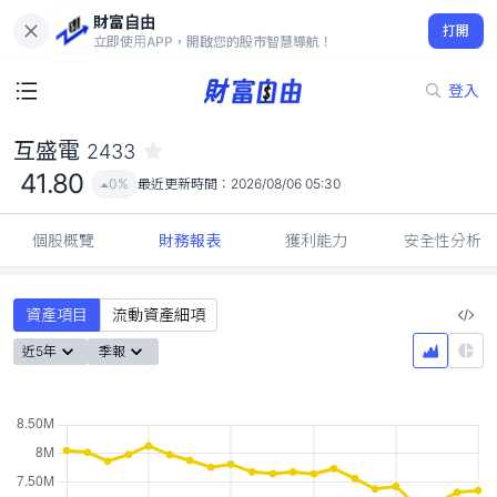
財富自由
互盛電 2433
打開
41.80
0%
立即使用APP，開啟您的股市智慧導航！
登入
互盛電
2433
41.80
0%
最近更新時間：
2026/08/06 05:30
個股概覽
財務報表
獲利能力
安全性分析
資產項目
流動資產細項
近5年
季報