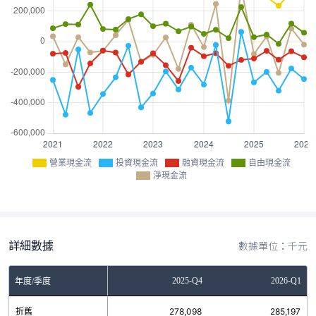
營業現金流
投資現金流
融資現金流
自由現金流
淨現金流
詳細數據
數據單位：千元
Q2
2025-Q3
2025-Q4
2026-Q1
年度/季度
0
折舊
273,678
278,098
285,197