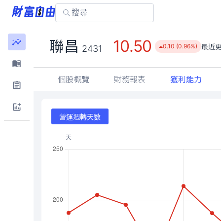
10.50
聯昌
最近
0.10 (0.96%)
2431
個股概覽
財務報表
獲利能力
營運週轉天數