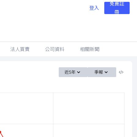
免費註
登入
冊
法人買賣
公司資料
相關新聞
近5年
季報