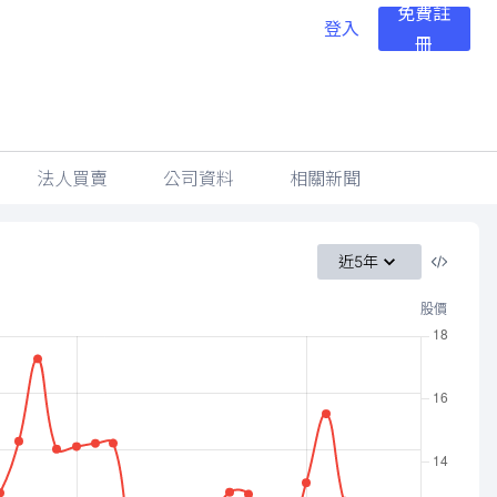
免費註
登入
冊
法人買賣
公司資料
相關新聞
近5年