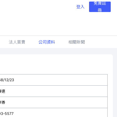
免費註
登入
冊
法人買賣
公司資料
相關新聞
68/12/23
春連
崇善
93-5577