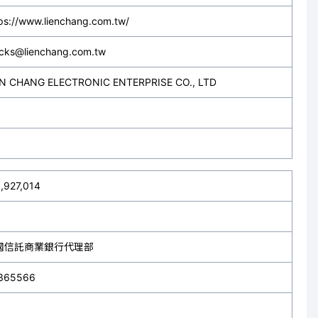
ps://www.lienchang.com.tw/
ocks@lienchang.com.tw
EN CHANG ELECTRONIC ENTERPRISE CO., LTD
,927,014
國信託商業銀行代理部
365566