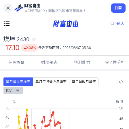
財富自由
燦坤 2430
打開
17.10
2.38%
立即使用APP，開啟您的股市智慧導航！
登入
燦坤
2430
17.10
2.38%
最近更新時間：
2026/08/07 05:30
個股概覽
財務報表
獲利能力
安全性分析
單月營收年增率
單月每股營收年增率
單月營收月增率
近5年