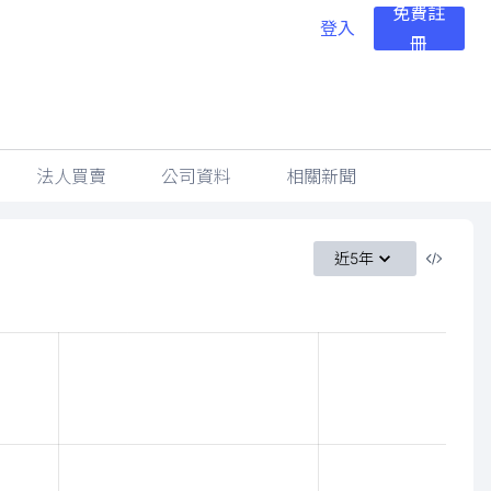
免費註
登入
冊
法人買賣
公司資料
相關新聞
近5年