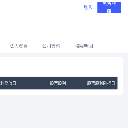
免費註
登入
冊
法人買賣
公司資料
相關新聞
股利發放日
股票股利
股票股利除權日