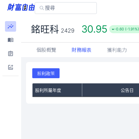
30.95
銘旺科
-0.60 (-1.91%)
2429
個股概覽
財務報表
獲利能力
股利政策
股利所屬年度
公告日