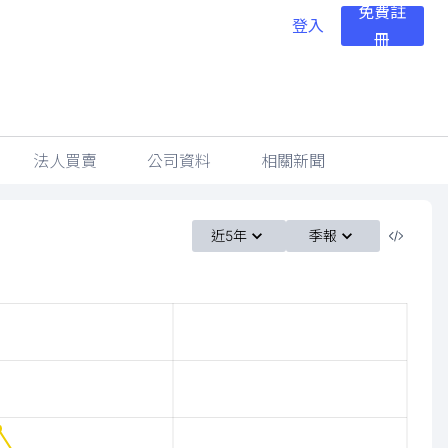
免費註
登入
冊
法人買賣
公司資料
相關新聞
近5年
季報