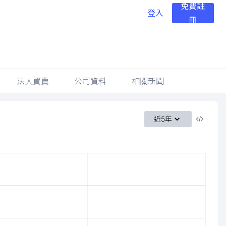
免費註
登入
冊
法人買賣
公司資料
相關新聞
近5年