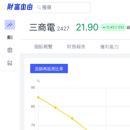
21.90
三商電
-0.45 (-2%)
2427
個股概覽
財務報表
獲利能力
盈餘再投資比率