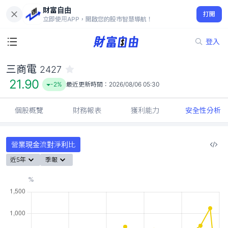
財富自由
三商電 2427
打開
21.90
-2%
立即使用APP，開啟您的股市智慧導航！
登入
三商電
2427
21.90
-2%
最近更新時間：
2026/08/06 05:30
個股概覽
財務報表
獲利能力
安全性分析
營業現金流對淨利比
近5年
季報