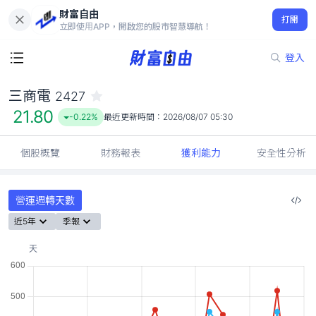
財富自由
三商電 2427
打開
21.80
-0.22%
立即使用APP，開啟您的股市智慧導航！
登入
三商電
2427
21.80
-0.22%
最近更新時間：
2026/08/07 05:30
個股概覽
財務報表
獲利能力
安全性分析
營運週轉天數
近5年
季報