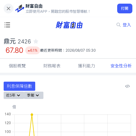
財富自由
鼎元 2426
打開
67.80
6.1%
立即使用APP，開啟您的股市智慧導航！
登入
鼎元
2426
67.80
6.1%
最近更新時間：
2026/08/07 05:30
個股概覽
財務報表
獲利能力
安全性分析
利息保障倍數
近5年
季報