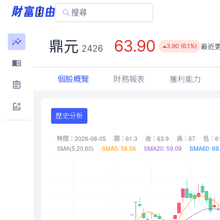
63.90
鼎元
最近
3.90 (6.1%)
2426
個股概覽
財務報表
獲利能力
歷史分析