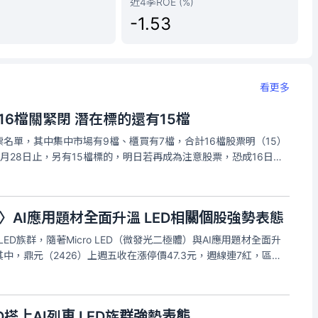
近4季ROE (%)
-1.53
看更多
16檔關緊閉 潛在標的還有15檔
名單，其中集中市場有9檔、櫃買有7檔，合計16檔股票明（15）
月28日止，另有15檔標的，明日若再成為注意股票，恐成16日起
交所公告，集中市場15日起列為處置股票的分別是鼎元、志聖、一
、聯友
〉AI應用題材全面升溫 LED相關個股強勢表態
ED族群，隨著Micro LED（微發光二極體）與AI應用題材全面升
中，鼎元（2426）上週五收在漲停價47.3元，週線連7紅，區間
56）與榮創（3437）上週分別上漲8.64%、8.62%，艾笛森
ED搭上AI列車 LED族群強勢表態