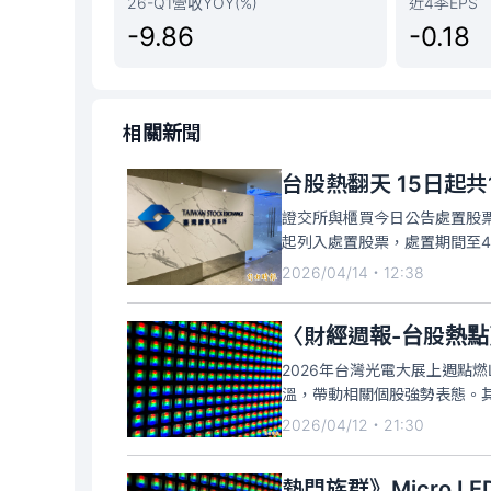
26-Q1營收YOY(%)
近4季EPS
-9.86
-0.18
相關新聞
台股熱翻天 15日起共
證交所與櫃買今日公告處置股票
起列入處置股票，處置期間至4
的潛在處置股票標的。根據證
2026/04/14・12:38
詮、瑞軒、禾伸堂、訊芯-KY
〈財經週報-台股熱點
2026年台灣光電大展上週點燃L
溫，帶動相關個股強勢表態。其
漲幅高達153.6%；光鋐（49
2026/04/12・21:30
（3591
熱門族群》Micro L