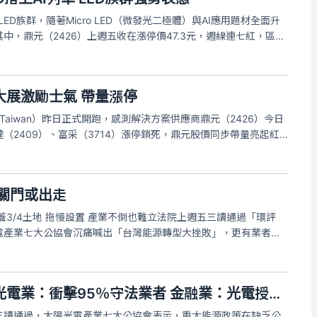
ED族群，隨著Micro LED（微發光二極體）與AI應用題材全面升
中，鼎元（2426）上週五收在漲停價47.3元，週線連七紅，區間
56）與榮創（3437）上週分別上漲8.64%、8.62%，艾笛森
大展激勵士氣 帶量漲停
h Taiwan）昨日正式開跑，感測解決方案供應商鼎元（2426）今日
（2409）、富采（3714）漲停鎖死，鼎元股價同步帶量亮起紅
價43元，成交量2萬1341張，尚有1萬0209張漲停價委買單尚未
關門或出走
蓋3/4土地 拖慢設置 產業不倒也難立法院上週五三讀通過「環評
電產業七大公協會沉痛喊出「台灣能源轉型大挫敗」，更有業者私
有兩條路可選，不是出走、就是關門，產業淪為政治鬥爭下的犧牲
藍白修惡光電三法》光電業：衝擊95％守法業者 金融業：光電授信先喊停
三讀通過，太陽光電產業七大公協會表示，重大能源政策在缺乏公