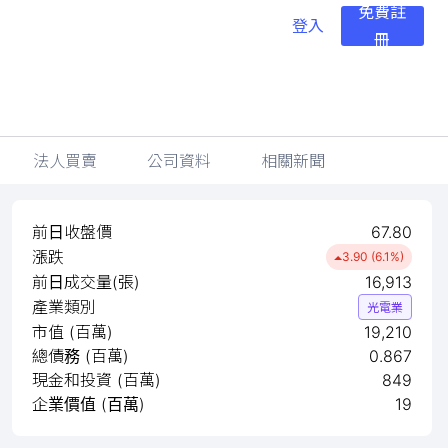
免費註
登入
冊
法人買賣
公司資料
相關新聞
前日收盤價
67.80
漲跌
3.90 (6.1%)
前日成交量(張)
16,913
產業類別
光電業
市值 (百萬)
19,210
總債務 (百萬)
0.867
現金和投資 (百萬)
849
企業價值 (百萬)
19