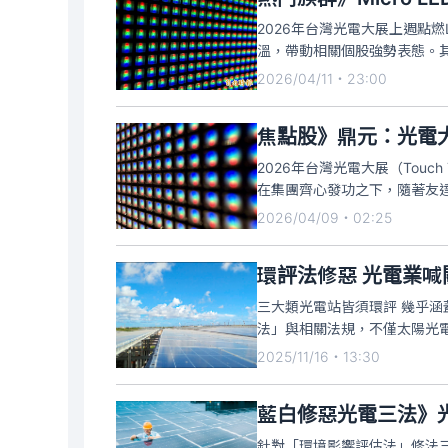
2026年台灣光電大展上週點燃L
溫，帶動相關個股強勢表態。其
漲幅高達153.6%；光鋐（49
2026/04/11・23:00
（3591
焦點股》鼎元：光電
2026年台灣光電大展（Touc
在集團齊心發功之下，隨著友達
燈，截至上午10時8分暫報漲停
2026/04/09・02:25
成交。
環評法修惡 光電業喊
三大類光電站皆須環評 幾乎涵
法」與相關法規，不僅太陽光
下表示，這等於逼光電業者只
2025/11/16・13:30
品，如同「棄嬰」。
針對「環境影響評估法」修法