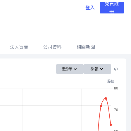
免費註
登入
冊
法人買賣
公司資料
相關新聞
近5年
季報