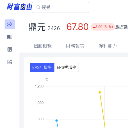
67.80
鼎元
最近更
3.90 (6.1%)
2426
個股概覽
財務報表
獲利能力
EPS年增率
EPS季增率