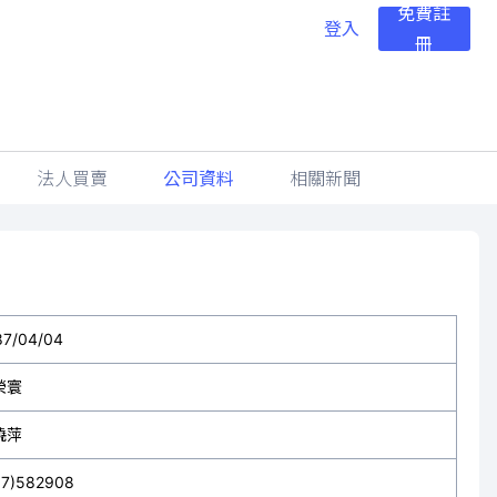
免費註
登入
冊
法人買賣
公司資料
相關新聞
87/04/04
榮寰
曉萍
37)582908