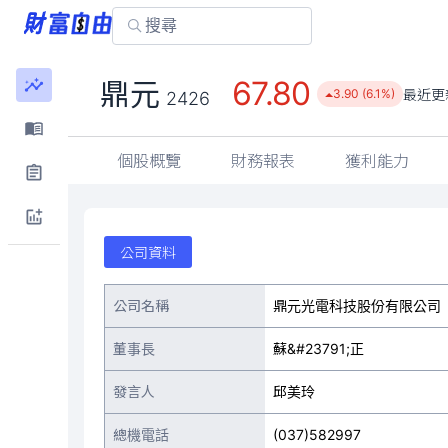
67.80
鼎元
最近更
3.90 (6.1%)
2426
個股概覽
財務報表
獲利能力
公司資料
公司名稱
鼎元光電科技股份有限公司
董事長
蘇&#23791;正
發言人
邱美玲
總機電話
(037)582997