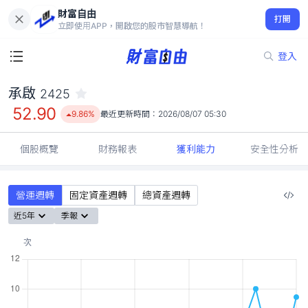
財富自由
承啟 2425
打開
52.90
9.86%
立即使用APP，開啟您的股市智慧導航！
登入
承啟
2425
52.90
9.86%
最近更新時間：
2026/08/07 05:30
個股概覽
財務報表
獲利能力
安全性分析
營運週轉
固定資產週轉
總資產週轉
近5年
季報