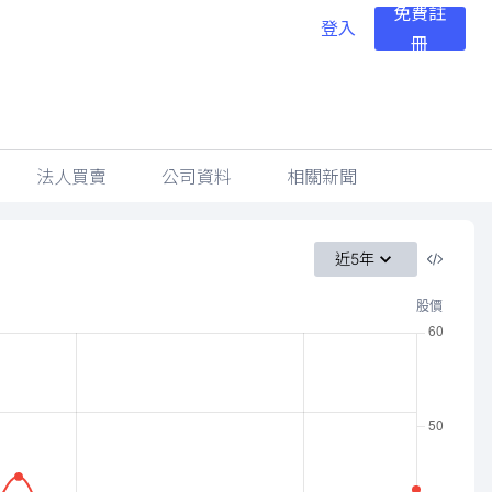
免費註
登入
冊
法人買賣
公司資料
相關新聞
近5年