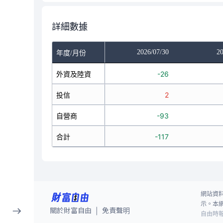
詳細數據
/28
2026/07/29
2026/07/30
20
年度/月份
159
外資及陸資
-408
-26
0
投信
0
2
70
自營商
12
-93
229
合計
-396
-117
網站資
示。本
關於財富自由
免責聲明
|
自由時