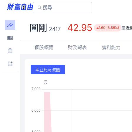
42.95
圓剛
最近
1.60 (3.86%)
2417
個股概覽
財務報表
獲利能力
本益比河流圖