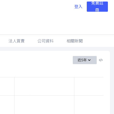
免費註
登入
冊
法人買賣
公司資料
相關新聞
近5年