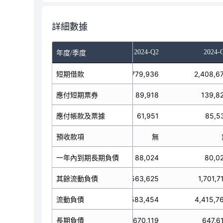
詳細數據
023-Q4
2024-Q1
2024-Q2
2024-
年度/季度
2,832,431
短期借款
2,779,936
2,408,6
應付短期票券
89,902
89,918
139,8
應付帳款及票據
43,724
61,951
85,5
預收款項
無
無
一年內到期長期負債
95,850
88,024
80,0
1,944,966
其餘流動負債
1,563,625
1,701,7
5,006,873
流動負債
4,583,454
4,415,7
長期負債
505,714
670,119
647,6