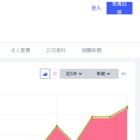
免費註
登入
冊
法人買賣
公司資料
相關新聞
近5年
季報