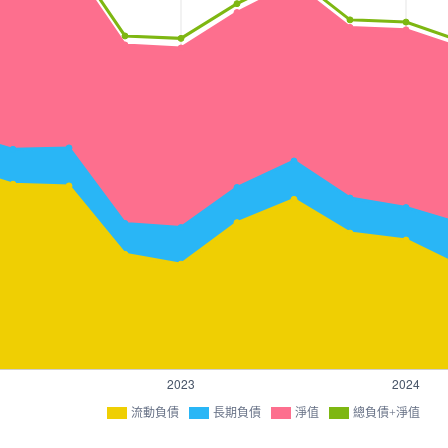
流動負債
長期負債
淨值
總負債+淨值