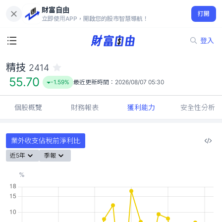
財富自由
精技 2414
打開
55.70
-1.59%
立即使用APP，開啟您的股市智慧導航！
登入
精技
2414
55.70
-1.59%
最近更新時間：
2026/08/07 05:30
個股概覽
財務報表
獲利能力
安全性分析
業外收支佔稅前淨利比
近5年
季報