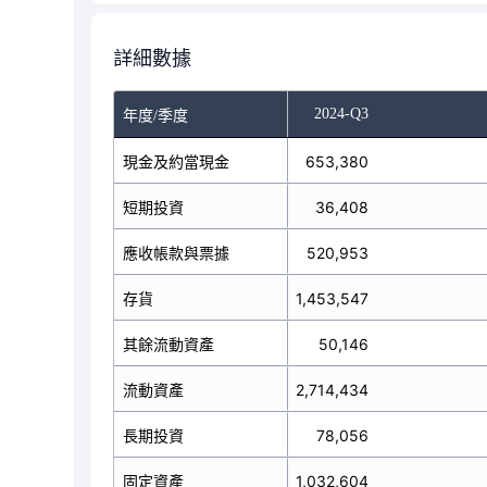
詳細數據
-Q1
2024-Q2
2024-Q3
年度/季度
現金及約當現金
793,939
653,380
短期投資
41,879
36,408
應收帳款與票據
480,100
520,953
1,584,598
存貨
1,453,547
其餘流動資產
50,602
50,146
流動資產
2,951,118
2,714,434
長期投資
75,401
78,056
1,050,590
固定資產
1,032,604