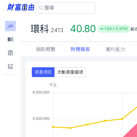
40.80
環科
最
-1.00 (-2.37%)
2413
個股概覽
財務報表
獲利能力
資產項目
流動資產細項