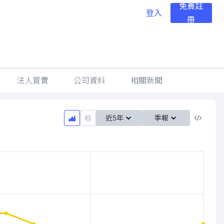
免費註
登入
冊
法人買賣
公司資料
相關新聞
近5年
季報