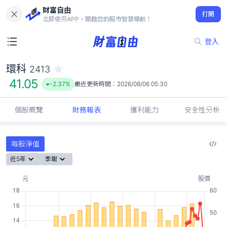
財富自由
環科 2413
打開
41.05
-2.37%
立即使用APP，開啟您的股市智慧導航！
登入
環科
2413
41.05
-2.37%
最近更新時間：
2026/08/06 05:30
個股概覽
財務報表
獲利能力
安全性分析
每股淨值
近5年
季報